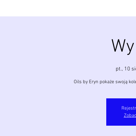
Wy
pt., 10 s
Oils by Eryn pokaże swoją kol
Rejest
Zobac