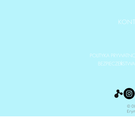
KONT
POLITYKA PRYWATNOŚ
BEZPIECZEŃSTW
© Ol
Eryn