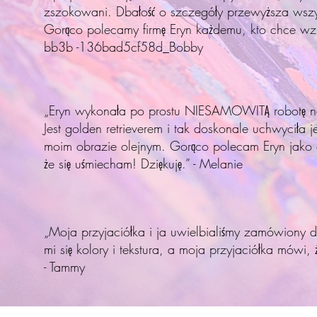
zszokowani. Dbałość o szczegóły przewyższa wszyst
Gorąco polecamy firmę Eryn każdemu, kto chce wzb
bb3b -136bad5cf58d_Bobby
„Eryn wykonała po prostu NIESAMOWITĄ robotę na 
Jest golden retrieverem i tak doskonale uchwyciła j
moim obrazie olejnym. Gorąco polecam Eryn jako o
że się uśmiecham! Dziękuję.” - Melanie
„Moja przyjaciółka i ja uwielbialiśmy zamówiony d
mi się kolory i tekstura, a moja przyjaciółka mówi
- Tammy