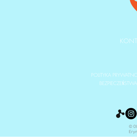
KONT
POLITYKA PRYWATNOŚ
BEZPIECZEŃSTW
© Ol
Eryn