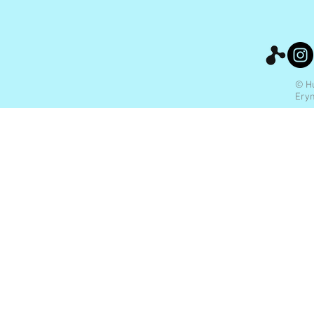
© Hu
Eryn