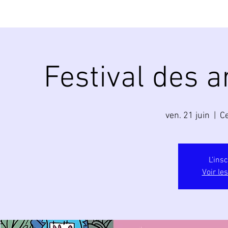
Festival des 
ven. 21 juin
  |  
C
L'ins
Voir le