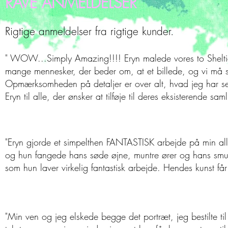
RAVE ANMELDELSER
Rigtige anmeldelser fra rigtige kunder.
" WOW...Simply Amazing!!!! Eryn malede vores to Shelties
mange mennesker, der beder om, at et billede, og vi må si
Opmærksomheden på detaljer er over alt, hvad jeg har set,
Eryn til alle, der ønsker at tilføje til deres eksistere
"Eryn gjorde et simpelthen FANTASTISK arbejde på min alle
og hun fangede hans søde øjne, muntre ører og hans smukke
som hun laver virkelig fantastisk arbejde. Hendes kunst får 
"Min ven og jeg elskede begge det portræt, jeg bestilte t