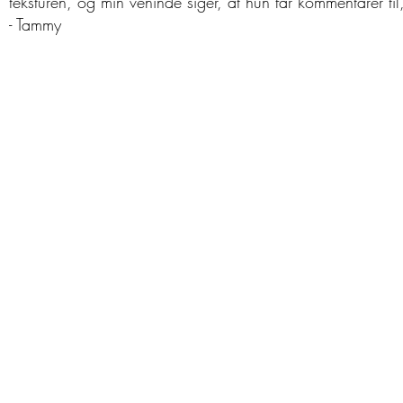
teksturen, og min veninde siger, at hun får kommentarer til,
- Tammy