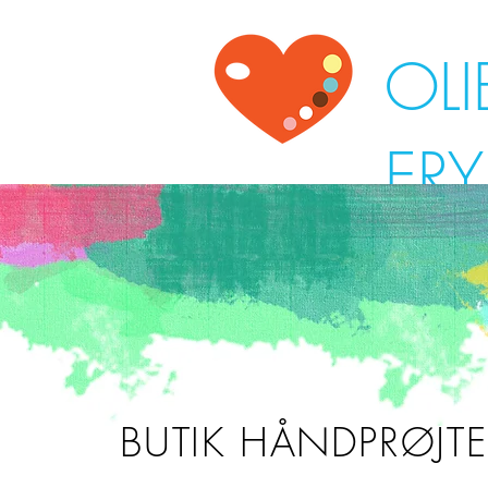
OLI
ER
BUTIK MALERI
UNDER $500
BUTIK TRYK
KOMMISSION
BUTIK HÅNDPRØJT