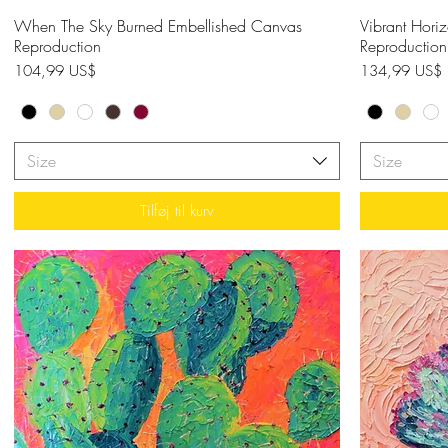
When The Sky Burned Embellished Canvas
Hurtigvisning
Vibrant Hori
Reproduction
Reproduction
Pris
Pris
104,99 US$
134,99 US$
Size
Size
Tilføj til kurv