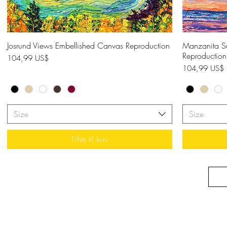
Josrund Views Embellished Canvas Reproduction
Hurtigvisning
Manzanita S
Reproduction
Pris
104,99 US$
Pris
104,99 US$
Size
Size
Tilføj til kurv