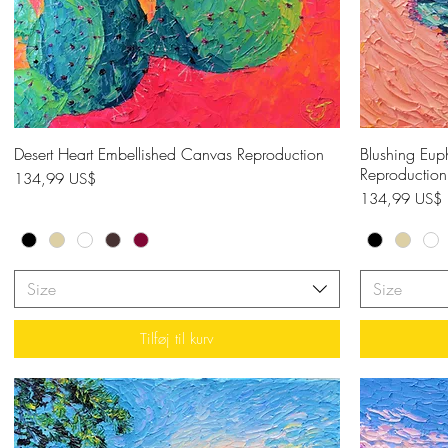
Desert Heart Embellished Canvas Reproduction
Hurtigvisning
Blushing Eup
Reproduction
Pris
134,99 US$
Pris
134,99 US$
Size
Size
Tilføj til kurv