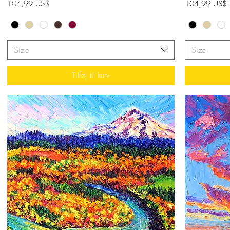
Pris
Pris
104,99 US$
104,99 US$
Size
Size
Tilføj til kurv