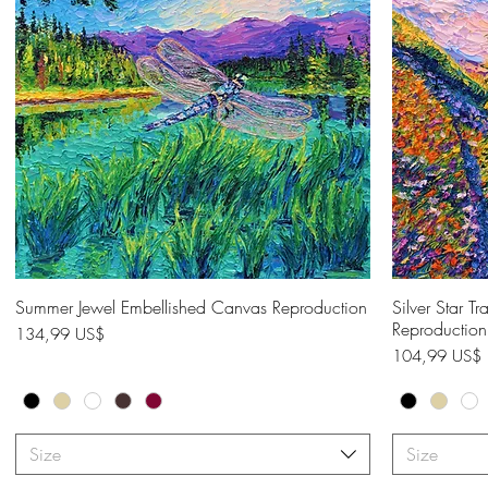
Summer Jewel Embellished Canvas Reproduction
Hurtigvisning
Silver Star T
Reproduction
Pris
134,99 US$
Pris
104,99 US$
Size
Size