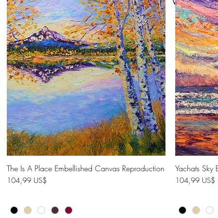
Vi har ik
at vi
The Is A Place Embellished Canvas Reproduction
Hurtigvisning
Yachats Sky 
Pris
Pris
104,99 US$
104,99 US$