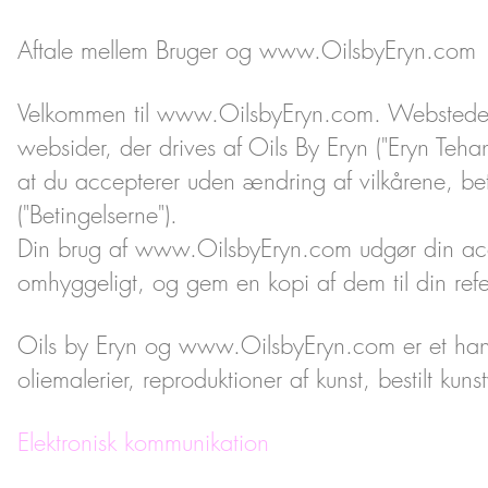
Aftale mellem Bruger og
www.OilsbyEryn.com
Velkommen til
www.OilsbyEryn.com
. Websted
websider, der drives af Oils By Eryn ("Eryn Teha
at du accepterer uden ændring af vilkårene, be
("Betingelserne").
Din brug af
www.OilsbyEryn.com
udgør din acce
omhyggeligt, og gem en kopi af dem til din r
Oils by Eryn og
www.OilsbyEryn.com
er et han
oliemalerier, reproduktioner af kunst, bestilt ku
Elektronisk kommunikation