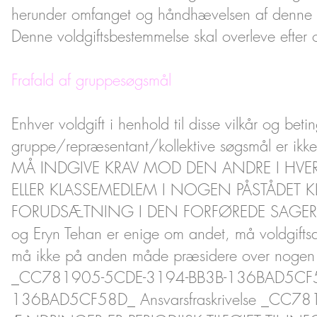
herunder omfanget og håndhævelsen af denne vo
Denne voldgiftsbestemmelse skal overleve efter 
Frafald af gruppesøgsmål
Enhver voldgift i henhold til disse vilkår og betin
gruppe/repræsentant/kollektive søgsmål er i
MÅ INDGIVE KRAV MOD DEN ANDRE I HVER 
ELLER KLASSEMEDLEM I NOGEN PÅSTÅDET KL
FORUDSÆTNING I DEN FORFØREDE SAGER I
og Eryn Tehan er enige om andet, må voldgifts
må ikke på anden måde præsidere over nogen fo
_CC781905-5CDE-3194-BB3B-136BAD5CF
136BAD5CF58D_ Ansvarsfraskrivelse _CC7