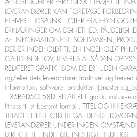
ÆNDRINGER ER PERIODIISK TILFØJET TIL I
LEVERANDØRER KAN FORETAGE FORBEDRIN
ETHVERT TIDSPUNKT. OLIER FRA ERYN OG/
ERKLÆRINGER OM EGNETHED, PÅLIDELIGHE
AF INFORMATIONEN, SOFTWAREN, PRODUKT
DER ER INDEHOLDT TIL EN INDEHOLDT PHILI
GÆLDENDE LOV, LEVERES AL SÅDAN OPLYS
RELATERET GRAFIK "SOM DE ER" UDEN GARAN
og/eller dets leverandører fraskriver sig herved
information, software, produkter, tjenester 
136BAD5CF58D_RELATERET grafik, inklusive alle
fitness til et bestemt formål , TITEL OG I
TILLADT I HENHOLD TIL GÆLDENDE LOVGIVN
LEVERANDØRER UNDER INGEN OMSTÆNDIG
DIREKTIELLE, INDELIGT, INDELIGT, INDELI