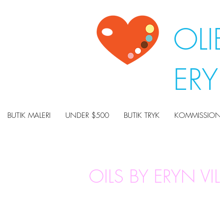
OLI
ER
BUTIK MALERI
UNDER $500
BUTIK TRYK
KOMMISSION
OILS BY ERYN V