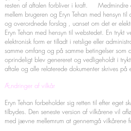
resten af aftalen forbliver i kraft. Medmindre 
mellem brugeren og Eryn Tehan med hensyn til a
og overordnede forslag , uanset om det er elektro
Eryn Tehan med hensyn til webstedet. En trykt v
elektronisk form er tilladt i retslige eller adminis
samme omfang og på samme betingelser som and
oprindeligt blev genereret og vedligeholdt i tryk
aftale og alle relaterede dokumenter skrives 
Ændringer af vilkår
Eryn Tehan forbeholder sig retten til efter eget
tilbydes. Den seneste version af vilkårene vil aflø
med jævne mellemrum at gennemgå vilkårene for