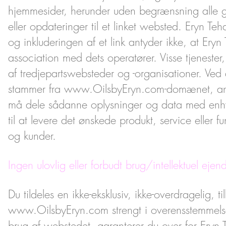
hjemmesider, herunder uden begrænsning alle ge
eller opdateringer til et linket websted. Eryn Te
og inkluderingen af et link antyder ikke, at Er
association med dets operatører. Visse tjenester, 
af tredjepartswebsteder og -organisationer. Ved at
stammer fra
www.OilsbyEryn.com-dom
ænet, an
må dele sådanne oplysninger og data med enhver
til at levere det ønskede produkt, service eller f
og kunder.
Ingen ulovlig eller forbudt brug/intellektuel eje
Du tildeles en ikke-eksklusiv, ikke-overdragelig, t
www.OilsbyEryn.com
strengt i overensstemmels
brug af webstedet, garanterer du over for Eryn T