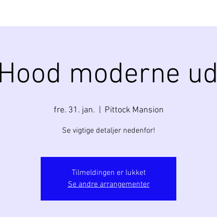
 Hood moderne ud
fre. 31. jan.
  |  
Pittock Mansion
Se vigtige detaljer nedenfor!
Tilmeldingen er lukket
Se andre arrangementer