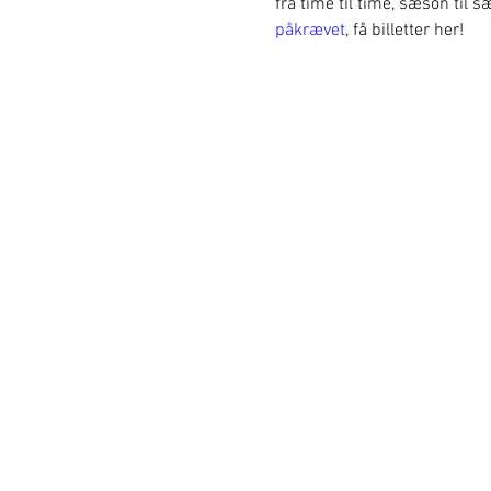
fra time til time, sæson til 
påkrævet
, få billetter her! 