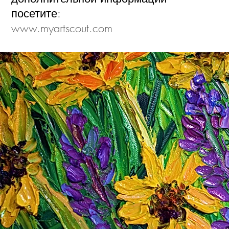
посетите:
www.myartscout.com