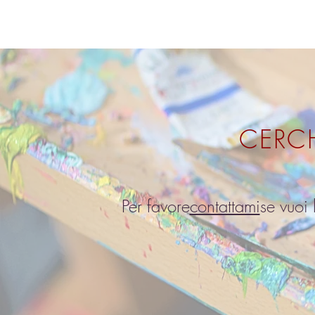
CERCH
Per favore
contattami
se vuoi