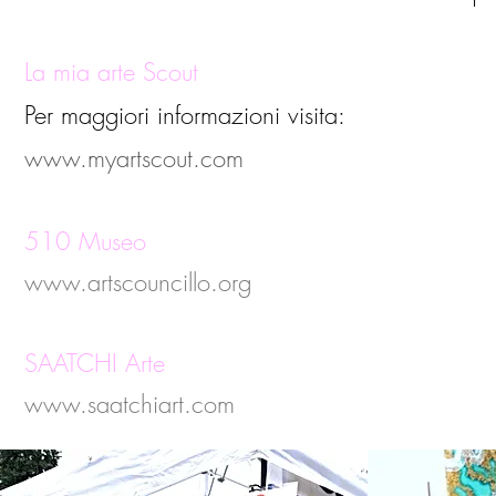
La mia arte Scout
Per maggiori informazioni visita:
www.myartscout.com
510 Museo
www.artscouncillo.org
SAATCHI Arte
www.saatchiart.com