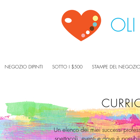
OLI
NEGOZIO DIPINTI
SOTTO I $500
STAMPE DEL NEGOZI
CURRI
Un elenco dei miei successi profess
spettacoli, eventi e dove è possibi