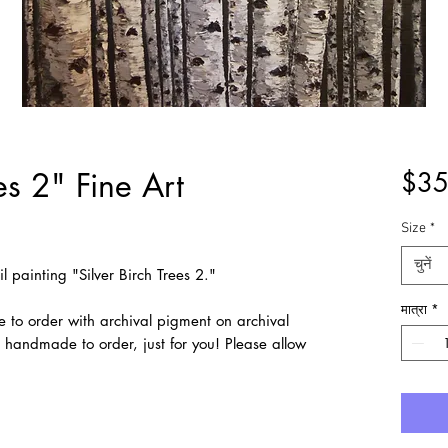
es 2" Fine Art
$35
Size
*
चुनें
oil painting "Silver Birch Trees 2."
मात्रा
*
e to order with archival pigment on archival
e handmade to order, just for you! Please allow