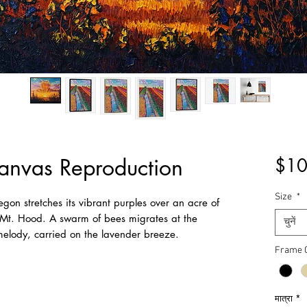
anvas Reproduction
$10
Size
*
gon stretches its vibrant purples over an acre of
of Mt. Hood. A swarm of bees migrates at the
चुनें
melody, carried on the lavender breeze.
Frame 
मात्रा
*