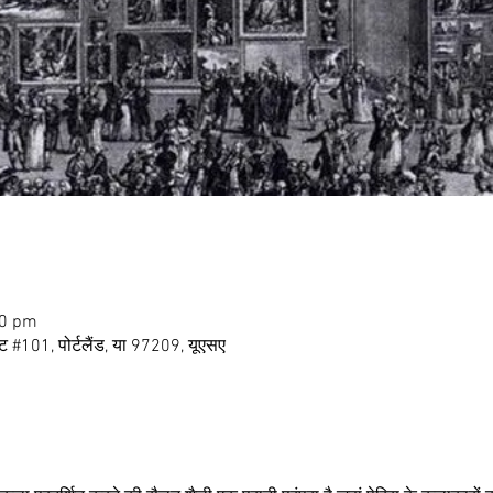
00 pm
ंट #101, पोर्टलैंड, या 97209, यूएसए