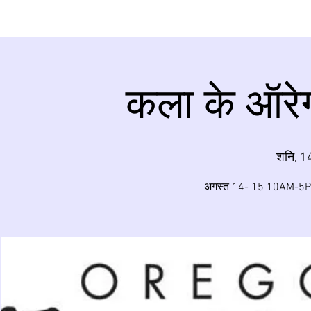
कला के ऑरे
शनि, 1
अगस्त 14- 15 10AM-5PM ओर