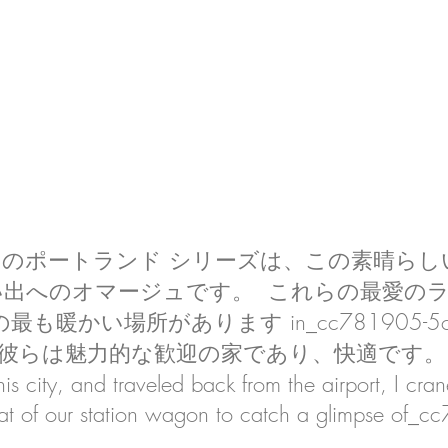
中のポートランド シリーズは、この素晴らし
い出へのオマージュです。 これらの最愛の
も暖かい場所があります in_cc781905-5cde-
319彼らは魅力的な歓迎の家であり、快適です。 Even 
 this city, and traveled back from the airport, I cr
at of our station wagon to catch a glimpse of_c