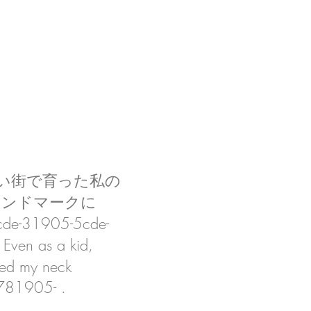
い街で育った私の
ランドマークに
31905-5cde-
as a kid,
aned my neck
c781905- .