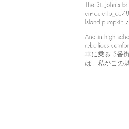
The St. John's b
en-route to_cc
Island pump
And in high scho
rebellious com
車に乗る 5
は、私がこの