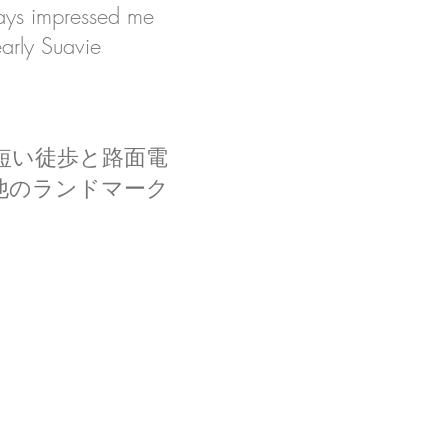
ways impressed me
rly Suavie
ary's, a 短い徒歩と路面電
他のランドマーク