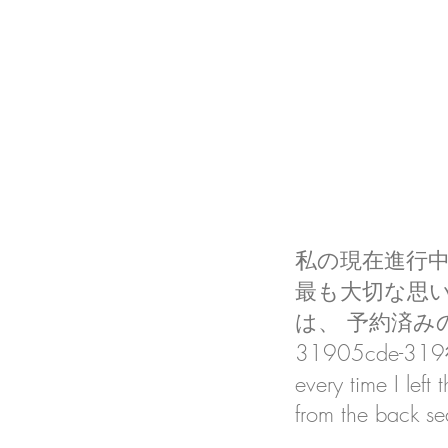
私の現在進行
最も大切な思
は、 予約済みの最
31905cde-
every time I left
from the back se