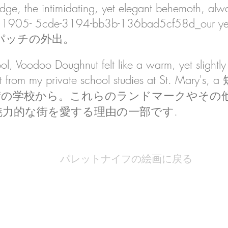
ridge, the intimidating, yet elegant behemoth, al
781905- 5cde-3194-bb3b-136bad5cf58d_our yea
kin パッチの外出。
ol, Voodoo Doughnut felt like a warm, yet slightly
fort from my private school studies at St. M
番街の学校から。これらのランドマークやその
魅力的な街を愛する理由の一部です.
パレットナイフの絵画に戻る