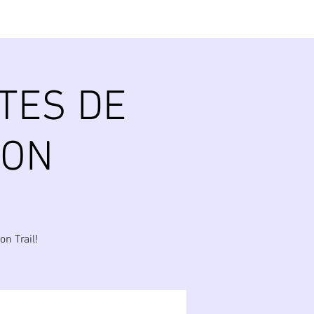
RTES DE
GON
n Trail!