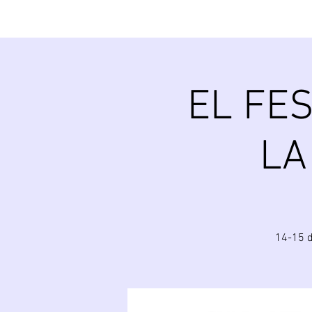
EL FES
LA
14-15 d