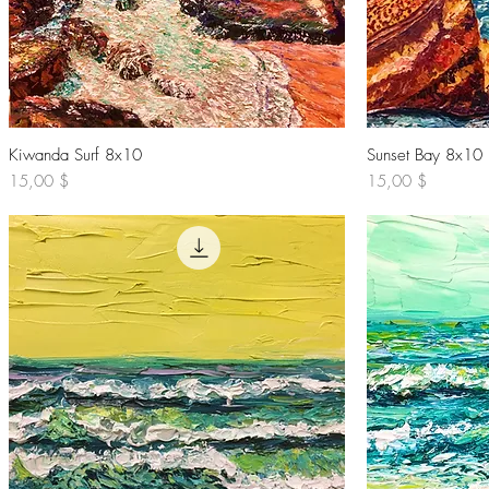
Kiwanda Surf 8x10
Schnellansicht
Sunset Bay 8x10
Preis
Preis
15,00 $
15,00 $