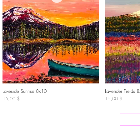
Lakeside Sunrise 8x10
Schnellansicht
Lavender Fields 
Preis
Preis
15,00 $
15,00 $